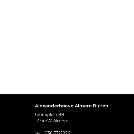
Alexanderhoeve Almere Buiten
Globeplein 88
1334BW Almere
036-5321926