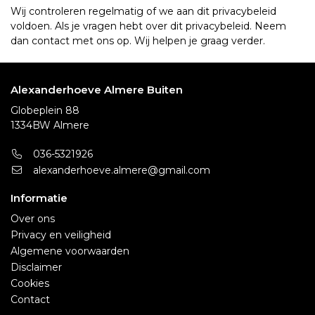
Wij controleren regelmatig of we aan dit privacybeleid
voldoen. Als je vragen hebt over dit privacybeleid. Neem
dan contact met ons op. Wij helpen je graag verder.
Alexanderhoeve Almere Buiten
Globeplein 88
1334BW Almere
036-5321926
alexanderhoeve.almere@gmail.com
Informatie
Over ons
Privacy en veiligheid
Algemene voorwaarden
Disclaimer
Cookies
Contact